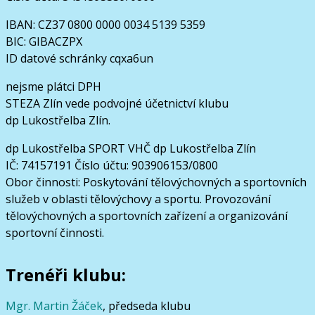
IBAN: CZ37 0800 0000 0034 5139 5359
BIC: GIBACZPX
ID datové schránky cqxa6un
nejsme plátci DPH
STEZA Zlín vede podvojné účetnictví klubu
dp Lukostřelba Zlín.
dp Lukostřelba SPORT VHČ dp Lukostřelba Zlín
IČ: 74157191 Číslo účtu: 903906153/0800
Obor činnosti: Poskytování tělovýchovných a sportovních
služeb v oblasti tělovýchovy a sportu. Provozování
tělovýchovných a sportovních zařízení a organizování
sportovní činnosti.
Trenéři klubu:
Mgr. Martin Žáček
, předseda klubu