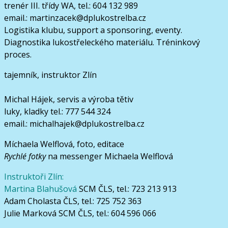
trenér III. třídy WA, tel.: 604 132 989
email.: martinzacek@dplukostrelba.cz
Logistika klubu, support a sponsoring, eventy.
Diagnostika lukostřeleckého materiálu. Tréninkový
proces.
tajemník, instruktor Zlín
Michal Hájek, servis a výroba tětiv
luky, kladky tel.: 777 544 324
email.: michalhajek@dplukostrelba.cz
Míchaela Welflová, foto, editace
Rychlé fotky
na messenger Michaela Welflová
Instruktoři Zlín:
Martina Blahušová
SCM ČLS, tel.: 723 213 913
Adam Cholasta ČLS, tel.: 725 752 363
Julie Marková SCM ČLS, tel.: 604 596 066